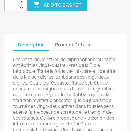

ADD TO BASKET
Description
Product Details
Les vingt-deux lettres de lalphabet hébreu carré
ont écrit les vingt-quatre livres de la Bible
hébraïque. Toute la foi, la vie, lhistoire et lidentité
de la Maison dIsraël sont dans ces vingt-deux
signes. Outre leur époustouflante esthétique,
chacun de ces signes est, à la fois, son, graphie,
nom, nombre et symbole. La Kabbale qui est la
tradition mystique et ésotérique du judaïsme a
tourné ces vingt-deux lettres dans tous les sens
et en a fait le coeur de son étude, le tremplin de
ses extases. Ce livre propose une « théorie » des
lettres mais au sens grec de Theôria :
contemplation divine ! Une théorie pratique, en