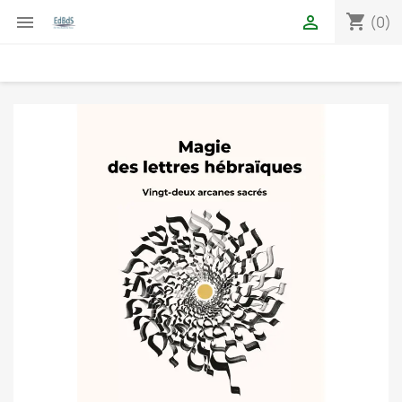
shopping_cart


(0)